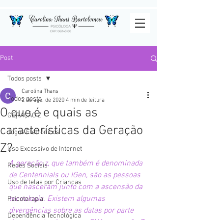
Post
Todos posts
Carolina Thans
Todos posts
2 de ago. de 2020
4 min de leitura
O que é e quais as
GERAÇÃO Z
características da Geração
Jogos Eletrônicos
Z?
Uso Excessivo de Internet
A geração z, que também é denominada 
Redes Sociais
de Centennials ou IGen, são as pessoas 
Uso de telas por Crianças
que nasceram junto com a ascensão da 
tecnologia. Existem algumas 
Psicoterapia
divergências sobre as datas por parte 
Dependência Tecnológica