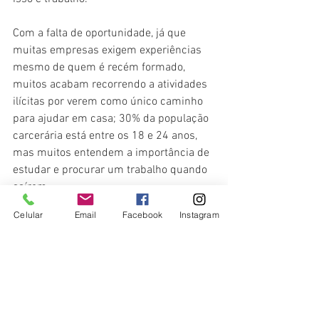
Com a falta de oportunidade, já que 
muitas empresas exigem experiências 
mesmo de quem é recém formado, 
muitos acabam recorrendo a atividades 
ilícitas por verem como único caminho 
para ajudar em casa; 30% da população 
carcerária está entre os 18 e 24 anos, 
mas muitos entendem a importância de 
estudar e procurar um trabalho quando 
saírem.
Celular
Email
Facebook
Instagram
Algumas características podem ser 
parecidas dentro da geração Z, mas 
também existem as diferenças dentro 
de cada região do país, como nas 
metrópoles, zonais rurais e classes 
sociais.