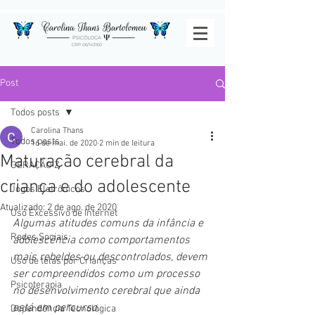
Post
Todos posts
Carolina Thans
Todos posts
16 de mai. de 2020
2 min de leitura
Maturação cerebral da
GERAÇÃO Z
criança e do adolescente
Jogos Eletrônicos
Atualizado:
2 de ago. de 2020
Uso Excessivo de Internet
Algumas atitudes comuns da infância e 
Redes Sociais
adolescência como comportamentos 
mais rebeldes ou descontrolados, devem 
Uso de telas por Crianças
ser compreendidos como um processo 
Psicoterapia
no desenvolvimento cerebral que ainda 
está em percurso.
Dependência Tecnológica