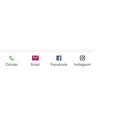
Imagem de 
Nadine Doerlé
por 
Pixabay
Celular
Email
Facebook
Instagram
Uso de telas por Crianças
Ver tudo
Posts recentes