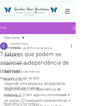
Post
Todos posts
Carolina Thans
Todos posts
10 de dez. de 2019
4 min de leitura
7 fatores que podem se
GERAÇÃO Z
associar a dependência de
Jogos Eletrônicos
internet
Uso Excessivo de Internet
Atualizado:
2 de ago. de 2020
Redes Sociais
Segundo uma pesquisa, da população 
Uso de telas por Crianças
diagnosticada com dependência de 
internet, 1/3 tem alguma comorbidade e 
Psicoterapia
os outros 2/3 possuem características e 
Dependência Tecnológica